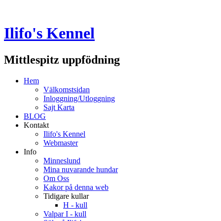
Ilifo's Kennel
Mittlespitz uppfödning
Hem
Välkomstsidan
Inloggning/Utloggning
Sajt Karta
BLOG
Kontakt
Ilifo's Kennel
Webmaster
Info
Minneslund
Mina nuvarande hundar
Om Oss
Kakor på denna web
Tidigare kullar
H - kull
Valpar I - kull