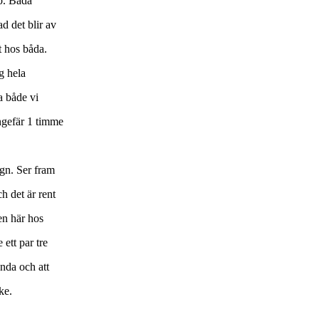
lp. Båda
ad det blir av
t hos båda.
g hela
a både vi
ngefär 1 timme
ygn. Ser fram
h det är rent
en här hos
 ett par tre
ända och att
ke.