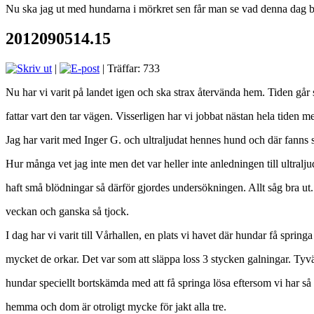
Nu ska jag ut med hundarna i mörkret sen får man se vad denna dag bär
2012090514.15
|
| Träffar: 733
Nu har vi varit på landet igen och ska strax återvända hem. Tiden går s
fattar vart den tar vägen. Visserligen har vi jobbat nästan hela tiden men
Jag har varit med Inger G. och ultraljudat hennes hund och där fanns 
Hur många vet jag inte men det var heller inte anledningen till ultralj
haft små blödningar så därför gjordes undersökningen. Allt såg bra ut.
veckan och ganska så tjock.
I dag har vi varit till Vårhallen, en plats vi havet där hundar få springa
mycket de orkar. Det var som att släppa loss 3 stycken galningar. Tyvä
hundar speciellt bortskämda med att få springa lösa eftersom vi har så
hemma och dom är otroligt mycke för jakt alla tre.