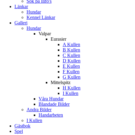
Sök på Ilifo's
Länkar
Hundar
Kennel Länkar
Galleri
Hundar
Valpar
Eurasier
A Kullen
B Kullen
C Kullen
D Kullen
E Kullen
F Kullen
G Kullen
Mittelspitz
H Kullen
I Kullen
Våra Hundar
Blandade Bilder
Andra Bilder
Handarbeten
I Kullen
Gästbok
Spel