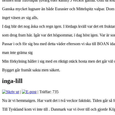
hennes små Taxvalpar (dvärg eller kanin) 5 veckor gamla. Gud så söt
Ganska mycket lugnare än både Eurasier och Mittelspitz valpar. Dom
inget väsen av sig alls.
I dag blir det nog åska och regn igen. I lördags kväll var det ett frukt
som drog fram här. Igår var det högsommar, i dag höst igen. Var är 
Passar i och för sig bra med detta väder eftersom vi ska till BOAN id
man inte gräma sig
Min förkylning håller i sig med en riktigt otäck hosta men det går vä
Bygget går framåt sakta men säkert.
inga-lill
|
| Träffar: 735
Nu är vi hemmaigen. Har varit det i två veckor faktiskt. Tiden går så f
Till Tyskland kom vi inte till . Danmark var vi över till och gjorde 