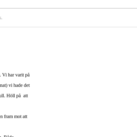
s.
 Vi har varit på
at) vi hade det
ll. Höll på att
en fram mot att