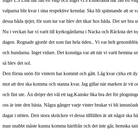
Inger L.s Lisa har fått en valp och Inger G.s Esmeralda har fått en va
valparna blir kvar i sina respektive kennlar. Ska bli spännande att se v
dessa båda tjejer, för som tur var blev det tikar hos båda. Det ser bra u
Nu i veckan har vi varit till kyrkogårdarna i Nacka och Råcksta det to
dagen. Regnade gjorde det som fan hela tiden.. Vi var helt genomblöt
och hundarna. Inget vidare. Det konstiga var att när vi varit hemma u
så blev det sol.
Den första snön för vintern har kommit och gått. Låg kvar cirka ett d
mot att den ska komma och stanna kvar. Jag gillar när marken är vit oc
och fint ute. Än dröjer det väl ett tag.Kanske lika bra det för plogning
oss är inte den bästa. Några gånger varje vinter brukar vi bli innsnöade
dagar i stöten. Den stora skräcken vi dessa tillfällen är att något ska h
man snabbt måste kunna komma härifrån och det inte går, hemska tan