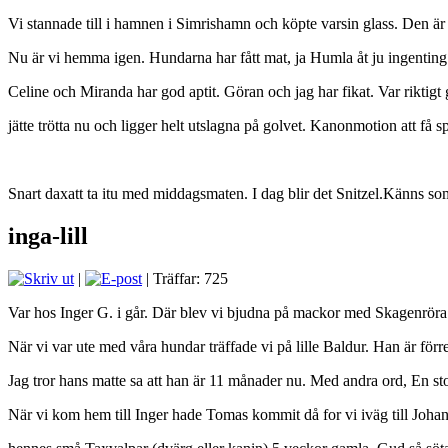
Vi stannade till i hamnen i Simrishamn och köpte varsin glass. Den är 
Nu är vi hemma igen. Hundarna har fått mat, ja Humla åt ju ingenting
Celine och Miranda har god aptit. Göran och jag har fikat. Var riktigt
jätte trötta nu och ligger helt utslagna på golvet. Kanonmotion att få sp
Snart daxatt ta itu med middagsmaten. I dag blir det Snitzel.Känns som
inga-lill
|
| Träffar: 725
Var hos Inger G. i går. Där blev vi bjudna på mackor med Skagenröra 
När vi var ute med våra hundar träffade vi på lille Baldur. Han är förres
Jag tror hans matte sa att han är 11 månader nu. Med andra ord, En stor
När vi kom hem till Inger hade Tomas kommit då for vi iväg till Johanna