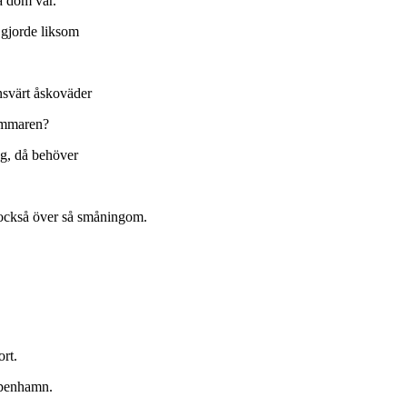
a dom var.
 gjorde liksom
ansvärt åskoväder
sommaren?
ag, då behöver
l också över så småningom.
ort.
Köpenhamn.