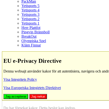
PackMan
Yetisports 5
Yetisports 4
Yetisports 3
Yetisports 2
Yetisports 1
Herr Plattfot
Pingvin Brännboll
BreakOut
Olympiska Spel
Kläm Finnar
EU e-Privacy Directive
Denna websajt använder kakor för att autentisiera, navigera och andr
Visa Integritets Policy
Visa Europeiska Integirtets Direktivet
Jag accepterar
Jag nekar
Du har förnekat kakor. Detta beslut kan ändras.