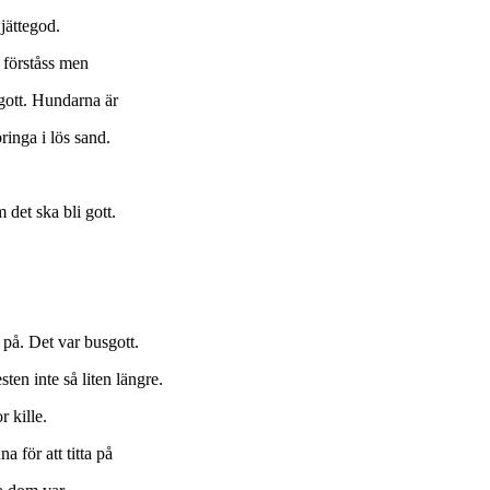
jättegod.
 förståss men
 gott. Hundarna är
ringa i lös sand.
 det ska bli gott.
på. Det var busgott.
ten inte så liten längre.
 kille.
 för att titta på