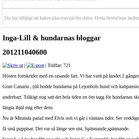
Du har tillåtigt att kakor placeras på din dator. Detta beslut kan ändra
Inga-Lill & hundarnas bloggar
201211040600
|
| Träffar: 721
Hösten fortskrider med en rasande fart. Vi har varit på landet 2 gånger.
Gran Canaria , (då bodde hundarna på Lejonbols hund och kattpansion
underbart. Tråkigt nog satt det hela tiden en öm tagg för hundarnas sku
längta ihjäl mig efter dem.
Nu är Miranda parad med Elvis och vi går i väntans tider. Ser verklig
få små puppisar. Det var så länge sen sist. Spännande,spännande.