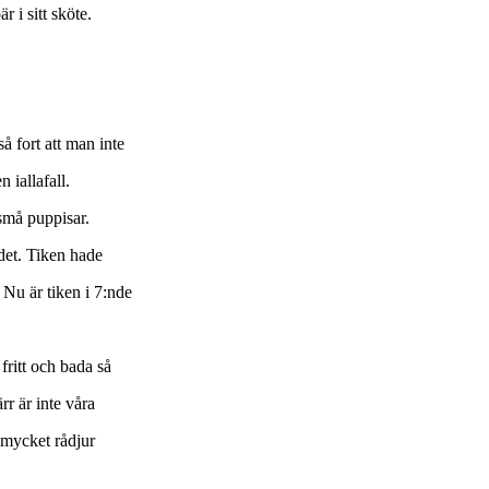
 i sitt sköte.
å fort att man inte
 iallafall.
små puppisar.
udet. Tiken hade
 Nu är tiken i 7:nde
 fritt och bada så
rr är inte våra
 mycket rådjur